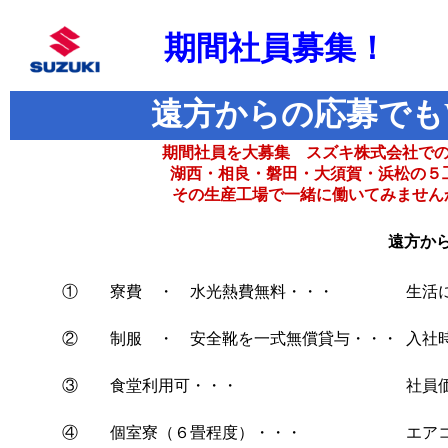
期間社員募集！
遠方からの応募でも
期間社員を大募集 スズキ株式会社で
湖西・相良・磐田・大須賀・浜松の５
その生産工場で一緒に働いてみません
遠方か
① 寮費 ・ 水光熱費無料・・・
生活
② 制服 ・ 安全靴を一式無償貸与・・・
入社
③ 食堂利用可・・・
社員
④ 個室寮（６畳程度）・・・
エア