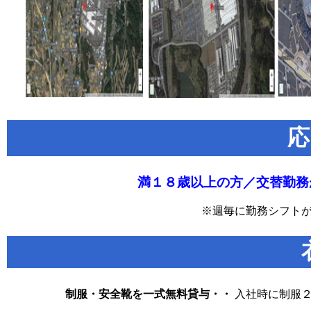
応
満１８歳以上の方／交替勤務
※週毎に勤務シフト
制服・安全靴を一式無料貸与・・
入社時に制服