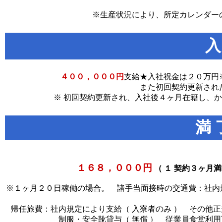
※生産状況により、所定カレンダー
入
４００，０００円
支給★入社祝金は２０万円
また初回契約更新され
※ 初回契約更新され、入社後４ヶ月在籍し、か
満 
１６８，０００円
（ １ 契約３ヶ月
※１ヶ月２０日稼働の場合。 諸手当面接時の交通費：社内規
帰任旅費：社内規定により支給（ 入寮者のみ ） その他
制服・安全靴貸与（ 無償 ） 従業員食堂利用