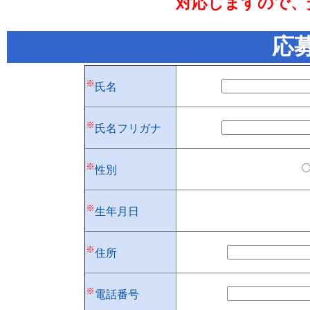
対応しますので、
応
※
氏名
※
氏名フリガナ
※
性別
※
生年月日
※
住所
※
電話番号