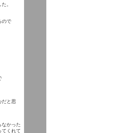
した。
るので
で
心だと思
。
らなかった
ってくれて