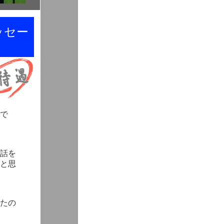
ッセー
で
話を
と思
たの