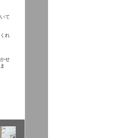
いて
くれ
かせ
ま