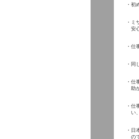
・
初
・
ミ
安
・
仕
・
同
・
仕
助
・
仕
い
・
日
の