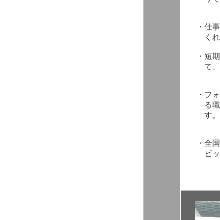
・
仕事
くれ
・
短期
て、
・
フォ
る職
す。
・
全国
ビッ