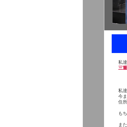
私
三
私
今
住
も
ま