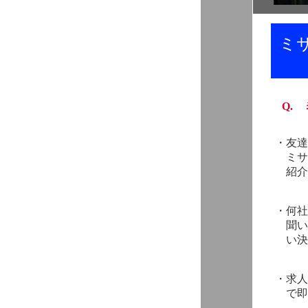
ミ
Q.
・
友達
ミサ
紹介
・
何社
聞い
い決
・
求人
で即