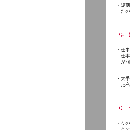
・
短期
たの
Q. 
・
仕事
仕事
が相
・
大手
た私
Q.
・
今の
今で