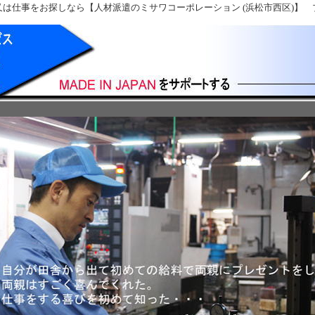
は仕事をお探しなら【人材派遣のミサワコーポレーション (浜松市西区)】