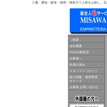
三重・愛知・岐阜・静岡・神奈川で人材をお探し、又
ご挨拶
会社概要
SDGs行動宣言
企業様へ
私達の強み
スタッフメッセージ
個人情報・雇用環境
セクハラ
企業様 お問い合わせ