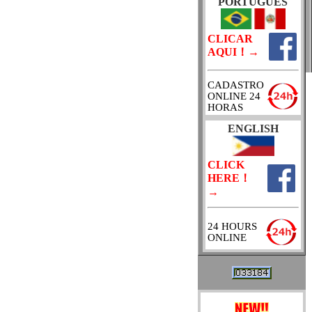
PORTUGUES
CLICAR
AQUI！→
CADASTRO
ONLINE 24
HORAS
ENGLISH
CLICK
HERE！
→
2
4 HOURS
ONLINE