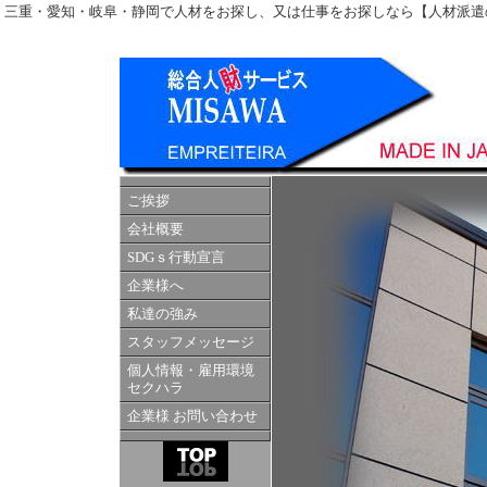
三重・愛知・岐阜・静岡で人材をお探し、又は仕事をお探しなら【人材派遣の
ご挨拶
会社概要
SDGｓ行動宣言
企業様へ
私達の強み
スタッフメッセージ
個人情報・雇用環境
セクハラ
企業様 お問い合わせ